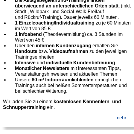
Die Alltagsbegleithund-Trainings finden
überwiegend an unterschiedlichen Orten statt.
(inkl.
Stadt-, Wildpark- und Social-Walk-Freilauf
und Rückruf-Training)
.
Dauer jeweils 60 Minuten.
1 Einzelcoaching/Individualtraining
zu je 60 Minuten
im Wert von 85 €
1 Infoabend
(Theorievermittlung) ca. 3 Stunden im
Wert von 45 €
Über den
internen Kundenzugang
erhalten Sie
Handouts
bzw.
Videoaufnahmen
zu den jeweiligen
Trainingseinheiten
Intensive
und
individuelle Kundenbetreuung
Monatlicher Newsletters
mit interessanten Tipps,
Veranstaltungshinweisen und aktuellen Themen
Unsere
80 m² Indoorräumlichkeiten
ermöglichen
Trainings auch bei heißen Sommertemperaturen und
bei schlechter Witterung.
Wir laden Sie zu einem
kostenlosen Kennenlern- und
Schnuppertraining
ein.
mehr ...