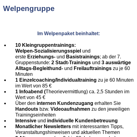
Welpengruppe
Im Welpenpaket beinhaltet:
10 Kleingruppentrainings:
Welpen-Sozialisierungsspiel
und
erste
Erziehungs-
und
Basistrainings
; ab der 7.
Gruppenstunde:
2 Stadt-Trainings
und
3 auswärtige
Alltags-Begleithund-
und
Freilauftrainings
zu je 60
Minuten
1 Einzelcoaching/Individualtraining
zu je 60 Minuten
im Wert von 85 €
1 Infoabend (
Theorievermittlung) ca. 2,5 Stunden im
Wert von 45 €
Über den
internen Kundenzugang
erhalten Sie
Handouts
bzw.
Videoaufnahmen
zu den jeweiligen
Trainingseinheiten
Intensive
und
individuelle Kundenbetreuung
Monatlicher Newsletters
mit interessanten Tipps,
Veranstaltungshinweisen und aktuellen Themen