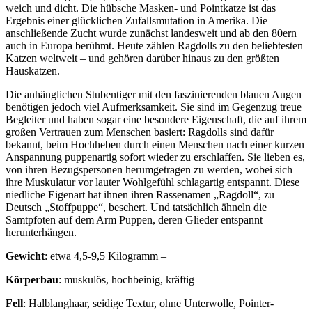
weich und dicht. Die hübsche Masken- und Pointkatze ist das
Ergebnis einer glücklichen Zufallsmutation in Amerika. Die
anschließende Zucht wurde zunächst landesweit und ab den 80ern
auch in Europa berühmt. Heute zählen Ragdolls zu den beliebtesten
Katzen weltweit – und gehören darüber hinaus zu den größten
Hauskatzen.
Die anhänglichen Stubentiger mit den faszinierenden blauen Augen
benötigen jedoch viel Aufmerksamkeit. Sie sind im Gegenzug treue
Begleiter und haben sogar eine besondere Eigenschaft, die auf ihrem
großen Vertrauen zum Menschen basiert: Ragdolls sind dafür
bekannt, beim Hochheben durch einen Menschen nach einer kurzen
Anspannung puppenartig sofort wieder zu erschlaffen. Sie lieben es,
von ihren Bezugspersonen herumgetragen zu werden, wobei sich
ihre Muskulatur vor lauter Wohlgefühl schlagartig entspannt. Diese
niedliche Eigenart hat ihnen ihren Rassenamen „Ragdoll“, zu
Deutsch „Stoffpuppe“, beschert. Und tatsächlich ähneln die
Samtpfoten auf dem Arm Puppen, deren Glieder entspannt
herunterhängen.
Gewicht
: etwa 4,5-9,5 Kilogramm –
Körperbau
: muskulös, hochbeinig, kräftig
Fell
: Halblanghaar, seidige Textur, ohne Unterwolle, Pointer-