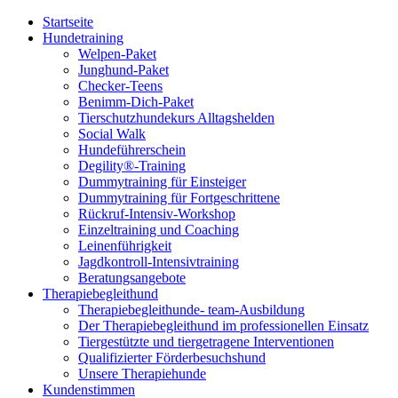
Startseite
Hundetraining
Welpen-Paket
Junghund-Paket
Checker-Teens
Benimm-Dich-Paket
Tierschutzhundekurs Alltagshelden
Social Walk
Hundeführerschein
Degility®-Training
Dummytraining für Einsteiger
Dummytraining für Fortgeschrittene
Rückruf-Intensiv-Workshop
Einzeltraining und Coaching
Leinenführigkeit
Jagdkontroll-Intensivtraining
Beratungsangebote
Therapiebegleithund
Therapiebegleithunde- team-Ausbildung
Der Therapiebegleithund im professionellen Einsatz
Tiergestützte und tiergetragene Interventionen
Qualifizierter Förderbesuchshund
Unsere Therapiehunde
Kundenstimmen